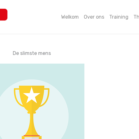
Welkom
Over ons
Training
Th
De slimste mens