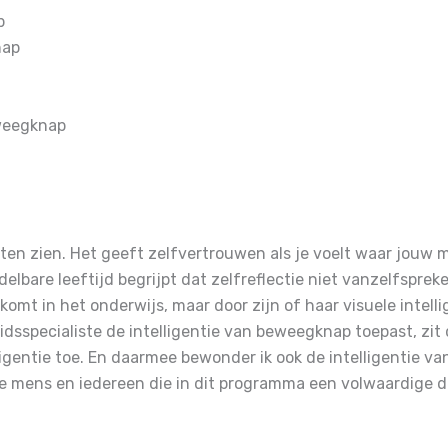
p
nap
eweegknap
aten zien.
Het geeft zelfvertrouwen als je voelt waar jouw
lbare leeftijd begrijpt dat zelfreflectie niet vanzelfspreke
omt in het onderwijs, maar door zijn of haar visuele intelli
dsspecialiste de intelligentie van beweegknap toepast, zit
ligentie toe.
En daarmee bewonder ik ook de intelligentie va
te mens en iedereen die in dit programma een volwaardige 