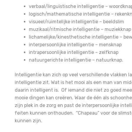
verbaal/linguïstische intelligentie – woordkna
logisch/mathematische intelligentie – rekenk
visueel/ruimtelijke intelligentie – beeldslim
muzikaal/ritmische intelligentie – muziekknap
lichamelijke/kinesthetische intelligentie – b
interpersoonlijke intelligentie – mensknap
intrapersoonlijke intelligentie – zelfknap
natuurgerichte intelligentie – natuurknap.
Intelligentie kan zich op veel verschillende vlakken l
intelligentie zit. Wat is het mooi
als een man van midde
daarin intelligent is.
Of iemand die niet zo goed meek
mooie dingen kan creëren.
Waar de één als schoonhei
zijn plek in de zorg en past de interpersoonlijke intel
feiten kunnen onthouden.
“Chapeau” voor de slims
kunnen zijn.