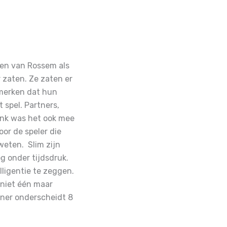
ten van Rossem als
 zaten. Ze zaten er
pmerken dat hun
spel. Partners,
bank was het ook mee
or de speler die
s weten.
Slim zijn
g onder tijdsdruk.
lligentie te zeggen.
r niet één maar
ner onderscheidt 8