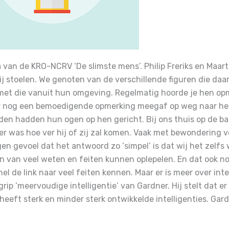
van de KRO-NCRV ‘De slimste mens’. Philip Freriks en Maar
ij stoelen. We genoten van de verschillende figuren die daar
 met die vanuit hun omgeving. Regelmatig hoorde je hen o
r nog een bemoedigende opmerking meegaf op weg naar het 
enden hadden hun ogen op hen gericht.
Bij ons thuis op de 
er was hoe ver hij of zij zal komen.
Vaak met bewondering vo
n gevoel dat het antwoord zo ‘simpel’ is dat wij het zelf
en van veel weten en feiten kunnen oplepelen. En dat ook no
nel de link naar veel feiten kennen.
Maar er is meer over inte
grip ‘meervoudige intelligentie’ van Gardner. Hij stelt dat e
heeft sterk en minder sterk ontwikkelde intelligenties.
Gard