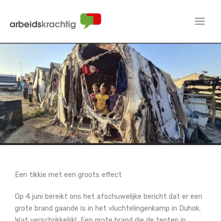
Ga
naar
de
inhoud
Een tikkie met een groots effect
Op 4 juni bereikt ons het afschuwelijke bericht dat er een
grote brand gaande is in het vluchtelingenkamp in Duhok.
Wat verschrikkelijk! Een grote brand die de tenten in