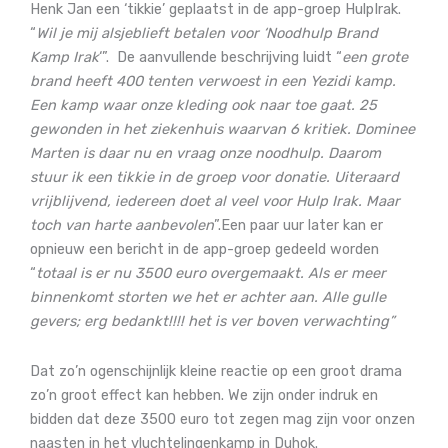
Henk Jan een ‘tikkie’ geplaatst in de app-groep HulpIrak.
“
Wil je mij alsjeblieft betalen voor ‘Noodhulp Brand
Kamp Irak
‘”.
De aanvullende beschrijving luidt “
een grote
brand heeft 400 tenten verwoest in een Yezidi kamp.
Een kamp waar onze kleding ook naar toe gaat. 25
gewonden in het ziekenhuis waarvan 6 kritiek. Dominee
Marten is daar nu en vraag onze noodhulp. Daarom
stuur ik een tikkie in de groep voor donatie. Uiteraard
vrijblijvend, iedereen doet al veel voor Hulp Irak. Maar
toch van harte aanbevolen
”.
Een paar uur later kan er
opnieuw een bericht in de app-groep gedeeld worden
“
totaal is er nu 3500 euro overgemaakt. Als er meer
binnenkomt storten we het er achter aan. Alle gulle
gevers; erg bedankt!!!! het is ver boven verwachting”
Dat zo’n ogenschijnlijk kleine reactie op een groot drama
zo’n groot effect kan hebben. We zijn onder indruk en
bidden dat deze 3500 euro tot zegen mag zijn voor onzen
naasten in het vluchtelingenkamp in Duhok.